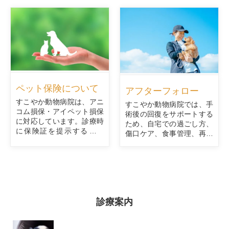
ペット保険について
アフターフォロー
すこやか動物病院は、アニ
すこやか動物病院では、手
コム損保・アイペット損保
術後の回復をサポートする
に対応しています。診療時
ため、自宅での過ごし方、
に保険証を提示するだけ
傷口ケア、食事管理、再診
で、その場で保険適用後の
のタイミングなどを丁寧に
金額を精算できるため手続
解説しています。気になる
きがスムーズです。急な体
症状がある場合は、いつで
調不良や継続治療にも安心
もご相談ください。
してご利用いただけます。
診療案内