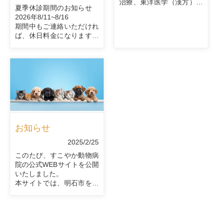
治療、東洋医学（漢方）、
夏季休診期間のお知らせ
ハーブなどを取り入れた治
2026年8/11~8/16
療です。全国紙やwebに掲
期間中もご連絡いただけれ
載されました。
ば、休日料金になりますが
診療することは可能です。
（緊急の手術、入院は対応
いたしかねます）
お知らせ
2025/2/25
このたび、すこやか動物病
院の公式WEBサイトを公開
いたしました。
本サイトでは、明石市を中
心に、犬・猫はもちろん、
ウサギやハムスター、小鳥
などのエキゾチックアニマ